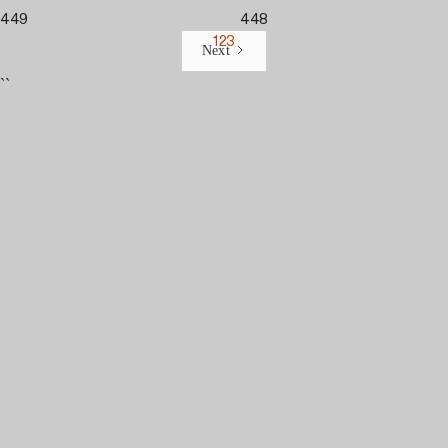
449
448
123
Next
``