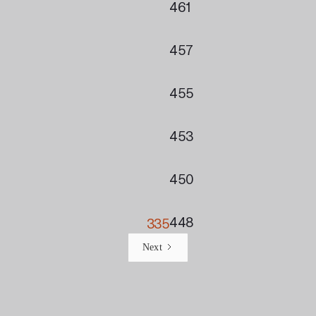
461
457
455
453
450
448
335
Next