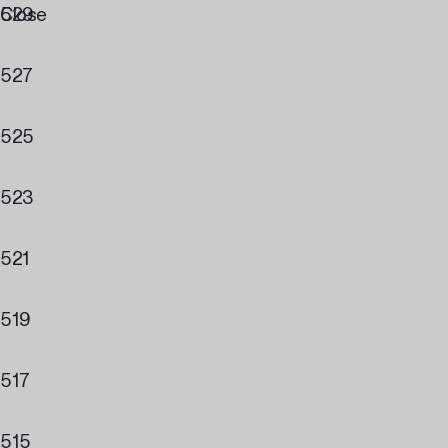
Close
529
527
525
523
521
519
517
515